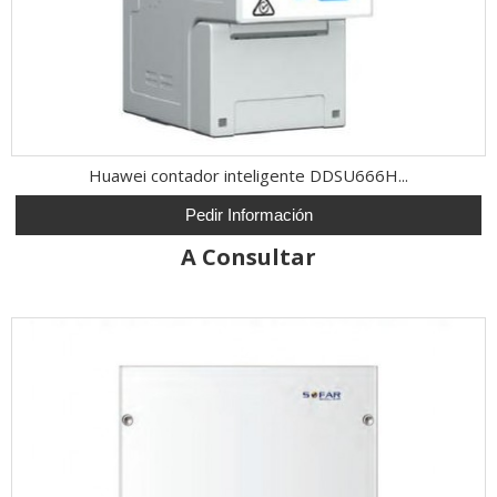
Huawei contador inteligente DDSU666H...
Pedir Información
A Consultar