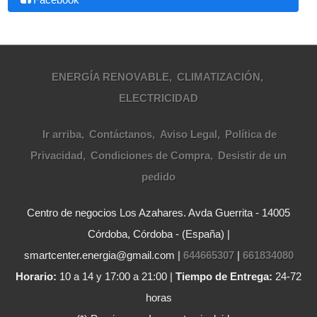
ENERGÍA RENOVABLE
CLIMATIZACIÓN
ELECTRICIDAD
Ir arriba
Contáctanos
Aviso Legal
Política de
Privacidad
Condiciones de Compra
Desistir de un
pedido
Centro de negocios Los Azahares. Avda Guerrita - 14005
Córdoba, Córdoba - (España) |
smartcenter.energia@gmail.com |
644665307
|
661834080
Horario:
10 a 14 y 17:00 a 21:00 |
Tiempo de Entrega:
24-72
horas