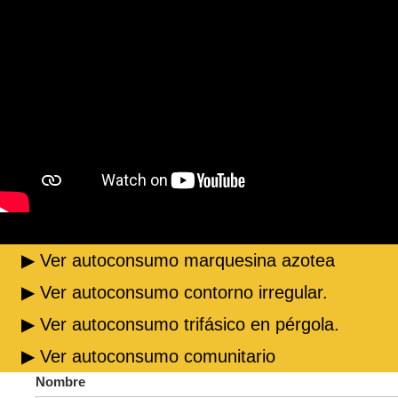
▶ Ver autoconsumo marquesina azotea
▶ Ver autoconsumo contorno irregular.
▶ Ver autoconsumo trifásico en pérgola.
▶ Ver autoconsumo comunitario
Nombre