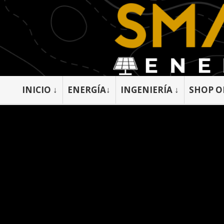
INICIO ↓
ENERGÍA↓
INGENIERÍA ↓
SHOP O