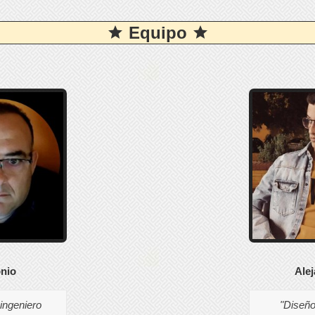
Equipo


Ale
nio
"Diseño
ingeniero