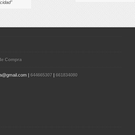
icidad"
de Compra
gia@gmail.com |
644665307
|
661834080