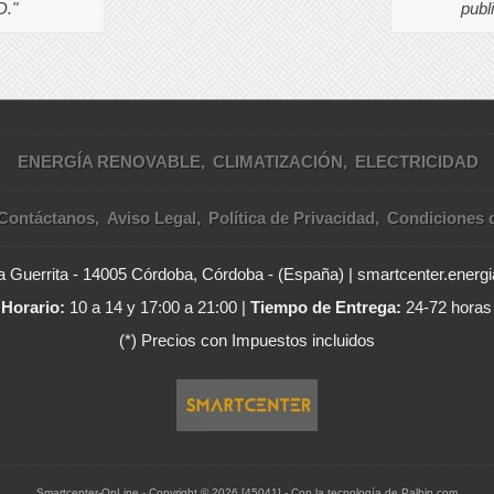
publ
."
ENERGÍA RENOVABLE
CLIMATIZACIÓN
ELECTRICIDAD
Contáctanos
Aviso Legal
Política de Privacidad
Condiciones 
 Guerrita - 14005 Córdoba, Córdoba - (España) | smartcenter.ener
Horario:
10 a 14 y 17:00 a 21:00 |
Tiempo de Entrega:
24-72 horas
(*) Precios con Impuestos incluidos
Smartcenter-OnLine
- Copyright © 2026 [45041] - Con la tecnología de Palbin.com