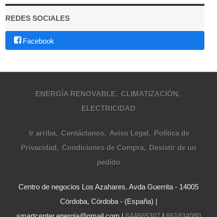
REDES SOCIALES
Facebook
ENERGÍA RENOVABLE
CLIMATIZACIÓN
ELECTRICIDAD
Ir arriba
Contáctanos
Aviso Legal
Política de
Privacidad
Condiciones de Compra
Desistir de un
pedido
Centro de negocios Los Azahares. Avda Guerrita - 14005
Córdoba, Córdoba - (España) |
smartcenter.energia@gmail.com |
644665307
|
661834080