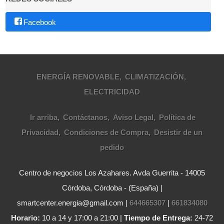
Facebook
ENERGÍA RENOVABLE
CLIMATIZACIÓN
ELECTRICIDAD
Ir arriba
Contáctanos
Aviso Legal
Política de
Privacidad
Condiciones de Compra
Desistir de un
pedido
Centro de negocios Los Azahares. Avda Guerrita - 14005
Córdoba, Córdoba - (España) |
smartcenter.energia@gmail.com |
644665307
|
661834080
Horario:
10 a 14 y 17:00 a 21:00 |
Tiempo de Entrega:
24-72