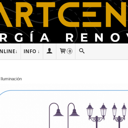
NLINE↓
INFO ↓
0
»
Iluminación