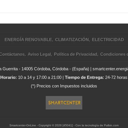
ENERGÍA RENOVABLE
CLIMATIZACIÓN
ELECTRICIDAD
Contáctanos
Aviso Legal
Política de Privacidad
Condiciones 
 Guerrita - 14005 Córdoba, Córdoba - (España) | smartcenter.ener
Horario:
10 a 14 y 17:00 a 21:00 |
Tiempo de Entrega:
24-72 horas
(*) Precios con Impuestos incluidos
Smartcenter-OnLine
- Copyright © 2026 [45041] - Con la tecnología de Palbin.com