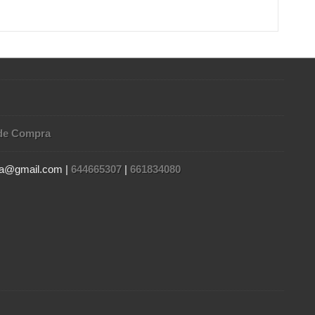
de Compra
gia@gmail.com |
644665307
|
661834080