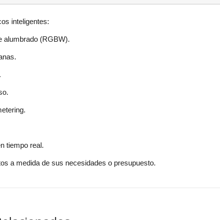
s inteligentes:
de alumbrado (RGBW).
ianas.
.
so.
etering.
n tiempo real.
tos a medida de sus necesidades o presupuesto.