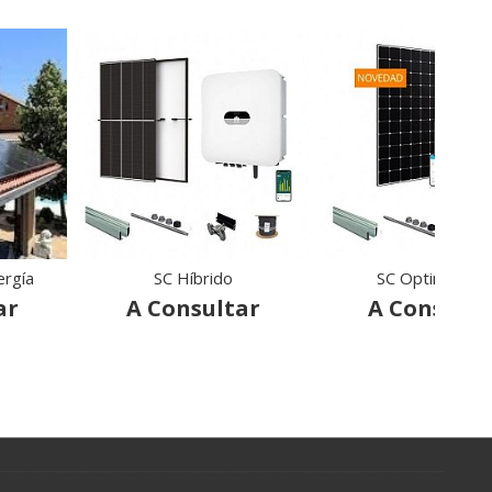
ergía
SC Híbrido
SC Optimo Plu
ar
A Consultar
A Consulta