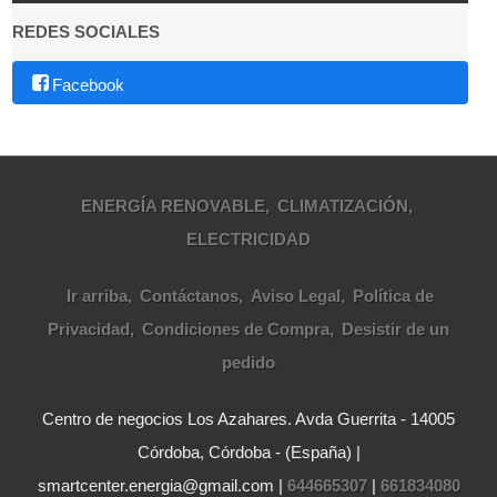
REDES SOCIALES
Facebook
ENERGÍA RENOVABLE
CLIMATIZACIÓN
ELECTRICIDAD
Ir arriba
Contáctanos
Aviso Legal
Política de
Privacidad
Condiciones de Compra
Desistir de un
pedido
Centro de negocios Los Azahares. Avda Guerrita - 14005
Córdoba, Córdoba - (España) |
smartcenter.energia@gmail.com |
644665307
|
661834080